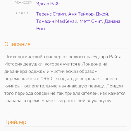
РЕЖИССЕР
Эдгар Райт
В РОЛЯХ
Теренс Стэмп
,
Аня Тейлор-Джой
,
Томасин МакКензи
,
Мэтт Смит
,
Дайана
Ригг
Описание
Психологический триллер от режиссера Эдгара Райта.
История девушки, которая учится в Лондоне на
дизайнера одежды и мистическим образом
перемещается в 1960-е годы, где встречает своего
кумира – ослепительную начинающую певицу. Лондон
того периода совсем не так привлекателен, как кажется
сначала, а время может сыграть с ней злую шутку…
Трейлер