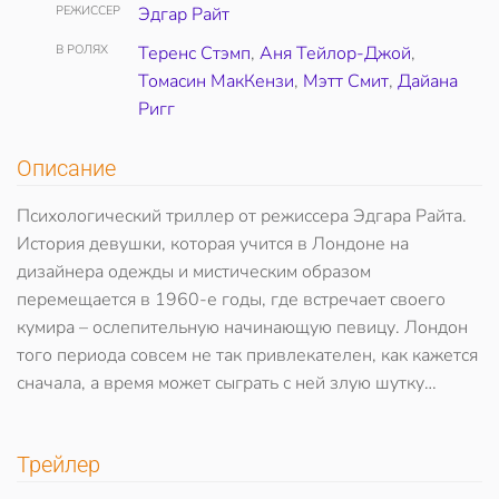
РЕЖИССЕР
Эдгар Райт
В РОЛЯХ
Теренс Стэмп
,
Аня Тейлор-Джой
,
Томасин МакКензи
,
Мэтт Смит
,
Дайана
Ригг
Описание
Психологический триллер от режиссера Эдгара Райта.
История девушки, которая учится в Лондоне на
дизайнера одежды и мистическим образом
перемещается в 1960-е годы, где встречает своего
кумира – ослепительную начинающую певицу. Лондон
того периода совсем не так привлекателен, как кажется
сначала, а время может сыграть с ней злую шутку…
Трейлер