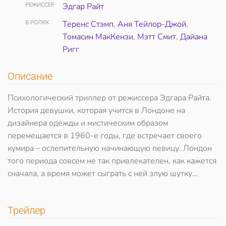
РЕЖИССЕР
Эдгар Райт
В РОЛЯХ
Теренс Стэмп
,
Аня Тейлор-Джой
,
Томасин МакКензи
,
Мэтт Смит
,
Дайана
Ригг
Описание
Психологический триллер от режиссера Эдгара Райта.
История девушки, которая учится в Лондоне на
дизайнера одежды и мистическим образом
перемещается в 1960-е годы, где встречает своего
кумира – ослепительную начинающую певицу. Лондон
того периода совсем не так привлекателен, как кажется
сначала, а время может сыграть с ней злую шутку…
Трейлер