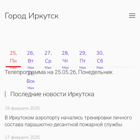
Город Иркутск
Перейти к содержимому
25,
26,
27,
28,
29,
30,
Пн
Вт
Ср
Чт
Пт
Сб
Мая
Мая
Мая
Мая
Мая
Мая
Телепрограмма на 25.05.26, Понедельник
31,
Вск
Мая
Последние новости Иркутска
19 февраля 2025
В Иркутском аэропорту начались тренировки личного
состава парашютно-десантной пожарной службы
17 февраля 2025