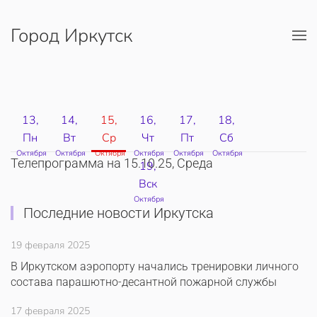
Город Иркутск
Перейти к содержимому
13,
14,
15,
16,
17,
18,
Пн
Вт
Ср
Чт
Пт
Сб
Октября
Октября
Октября
Октября
Октября
Октября
Телепрограмма на 15.10.25, Среда
19,
Вск
Октября
Последние новости Иркутска
19 февраля 2025
В Иркутском аэропорту начались тренировки личного
состава парашютно-десантной пожарной службы
17 февраля 2025