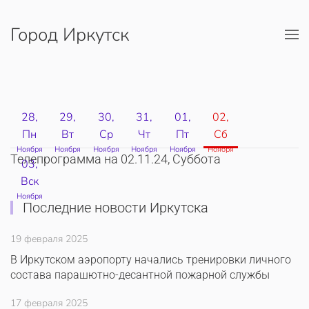
Город Иркутск
Перейти к содержимому
28,
29,
30,
31,
01,
02,
Пн
Вт
Ср
Чт
Пт
Сб
Ноября
Ноября
Ноября
Ноября
Ноября
Ноября
Телепрограмма на 02.11.24, Суббота
03,
Вск
Ноября
Последние новости Иркутска
19 февраля 2025
В Иркутском аэропорту начались тренировки личного
состава парашютно-десантной пожарной службы
17 февраля 2025