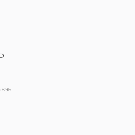
ь
 «ВЭБ