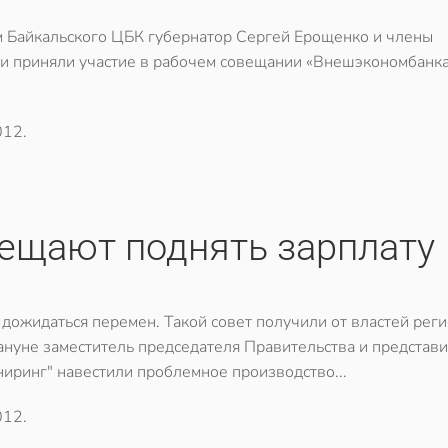
 Байкальского ЦБК губернатор Сергей Ерощенко и члены
ти приняли участие в рабочем совещании «Внешэкономбанка
012
.
ещают поднять зарплату
 дожидаться перемен. Такой совет получили от властей рег
нуне заместитель председателя Правительства и представ
иринг" навестили проблемное производство...
012
.