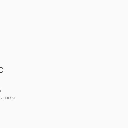
с
й
ь тысяч