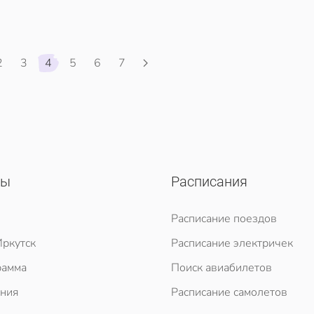
2
3
4
5
6
7
сы
Расписания
Расписание поездов
ркутск
Расписание электричек
рамма
Поиск авиабилетов
ния
Расписание самолетов