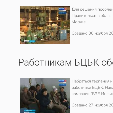
Для решения проблем
Правительства облас
Москве...
Создано
30 ноября 2
Работникам БЦБК об
Набраться терпения и
работники БЦБК. Нака
компании "ВЭБ Инжин
Создано
27 ноября 2