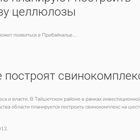
тву целлюлозы
жет появиться в Прибайкалье...
е построят свинокомплек
са и власти. В Тайшетском районе в рамках инвестиционно
тва области планируется построить свинокомплекс на шест
012
.