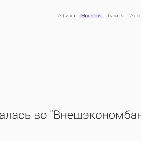
Афиша
Новости
Туризм
Авт
алась во "Внешэкономбан