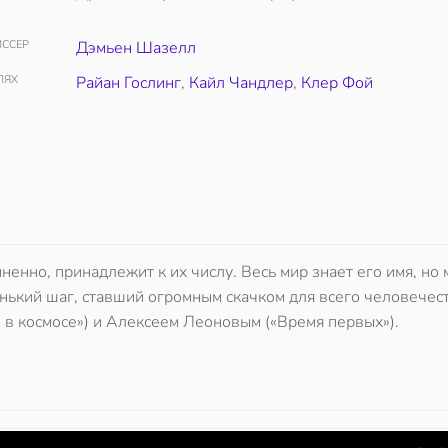
ССЕР
Дэмьен Шазелл
ЛЯХ
Райан Гослинг
,
Кайл Чандлер
,
Клер Фой
ненно, принадлежит к их числу. Весь мир знает его имя, но 
енький шаг, ставший огромным скачком для всего человечес
 в космосе») и Алексеем Леоновым («Время первых»).