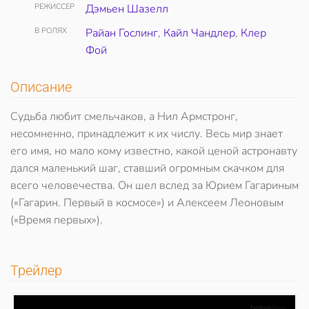
РЕЖИССЕР
Дэмьен Шазелл
В РОЛЯХ
Райан Гослинг
,
Кайл Чандлер
,
Клер
Фой
Описание
Судьба любит смельчаков, а Нил Армстронг,
несомненно, принадлежит к их числу. Весь мир знает
его имя, но мало кому известно, какой ценой астронавту
дался маленький шаг, ставший огромным скачком для
всего человечества. Он шел вслед за Юрием Гагариным
(«Гагарин. Первый в космосе») и Алексеем Леоновым
(«Время первых»).
Трейлер