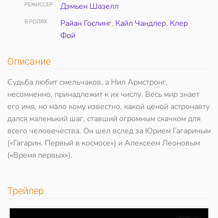
РЕЖИССЕР
Дэмьен Шазелл
В РОЛЯХ
Райан Гослинг
,
Кайл Чандлер
,
Клер
Фой
Описание
Судьба любит смельчаков, а Нил Армстронг,
несомненно, принадлежит к их числу. Весь мир знает
его имя, но мало кому известно, какой ценой астронавту
дался маленький шаг, ставший огромным скачком для
всего человечества. Он шел вслед за Юрием Гагариным
(«Гагарин. Первый в космосе») и Алексеем Леоновым
(«Время первых»).
Трейлер