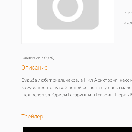
РЕЖИ
В РО
Кинопоиск
7.00
(0)
Описание
Судьба любит смельчаков, а Нил Армстронг, несом
кому известно, какой ценой астронавту дался мал
шел вслед за Юрием Гагариным («Гагарин. Первый
Трейлер