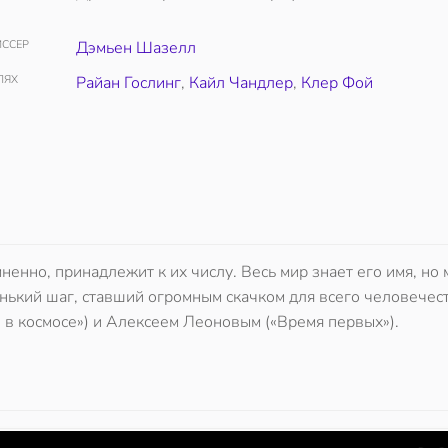
ССЕР
Дэмьен Шазелл
ЛЯХ
Райан Гослинг
,
Кайл Чандлер
,
Клер Фой
ненно, принадлежит к их числу. Весь мир знает его имя, но 
енький шаг, ставший огромным скачком для всего человечес
 в космосе») и Алексеем Леоновым («Время первых»).