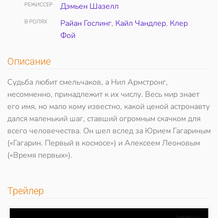
РЕЖИССЕР
Дэмьен Шазелл
В РОЛЯХ
Райан Гослинг
,
Кайл Чандлер
,
Клер
Фой
Описание
Судьба любит смельчаков, а Нил Армстронг,
несомненно, принадлежит к их числу. Весь мир знает
его имя, но мало кому известно, какой ценой астронавту
дался маленький шаг, ставший огромным скачком для
всего человечества. Он шел вслед за Юрием Гагариным
(«Гагарин. Первый в космосе») и Алексеем Леоновым
(«Время первых»).
Трейлер