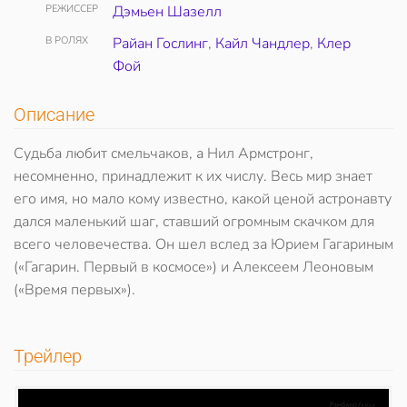
РЕЖИССЕР
Дэмьен Шазелл
В РОЛЯХ
Райан Гослинг
,
Кайл Чандлер
,
Клер
Фой
Описание
Судьба любит смельчаков, а Нил Армстронг,
несомненно, принадлежит к их числу. Весь мир знает
его имя, но мало кому известно, какой ценой астронавту
дался маленький шаг, ставший огромным скачком для
всего человечества. Он шел вслед за Юрием Гагариным
(«Гагарин. Первый в космосе») и Алексеем Леоновым
(«Время первых»).
Трейлер