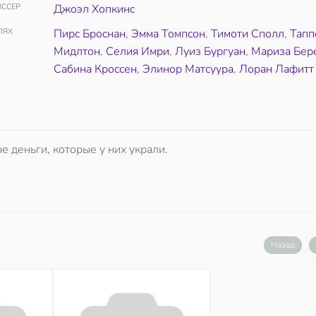
ССЕР
Джоэл Хопкинс
ЛЯХ
Пирс Броснан
,
Эмма Томпсон
,
Тимоти Сполл
,
Тапп
Мидлтон
,
Селия Имри
,
Луиз Бургуан
,
Мариза Бер
Сабина Кроссен
,
Элинор Матсуура
,
Лоран Лафитт
 деньги, которые у них украли.
Назад