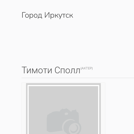
Город Иркутск
Перейти к содержимому
Тимоти Сполл
(АКТЕР)