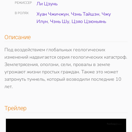
РЕЖИССЕР
Ли Цзунь
В РОЛЯХ
Хуан Чжичжун
,
Чэнь Тайшэн
,
Чжу
Илун
,
Чэнь Шу
,
Цзяо Цзюньянь
Описание
Под воздействием глобальных геологических
изменений надвигается серия геологических катастроф.
Землетрясения, оползни, сели, провалы в земле
угрожают жизни простых граждан. Также это может
затронуть туннель, который возводили последние 10
лет.
Трейлер