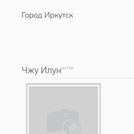
Город Иркутск
Перейти к содержимому
Чжу Илун
(АКТЕР)