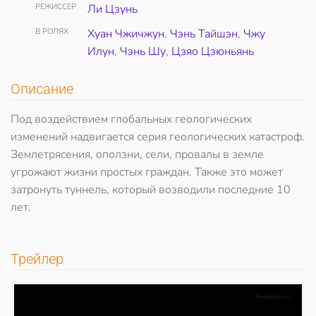
РЕЖИССЕР
Ли Цзунь
В РОЛЯХ
Хуан Чжичжун
,
Чэнь Тайшэн
,
Чжу
Илун
,
Чэнь Шу
,
Цзяо Цзюньянь
Описание
Под воздействием глобальных геологических
изменений надвигается серия геологических катастроф.
Землетрясения, оползни, сели, провалы в земле
угрожают жизни простых граждан. Также это может
затронуть туннель, который возводили последние 10
лет.
Трейлер