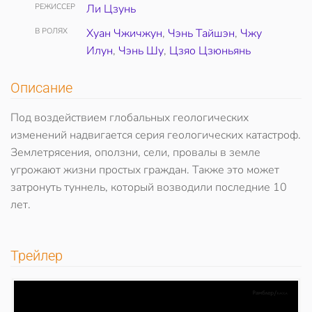
РЕЖИССЕР
Ли Цзунь
В РОЛЯХ
Хуан Чжичжун
,
Чэнь Тайшэн
,
Чжу
Илун
,
Чэнь Шу
,
Цзяо Цзюньянь
Описание
Под воздействием глобальных геологических
изменений надвигается серия геологических катастроф.
Землетрясения, оползни, сели, провалы в земле
угрожают жизни простых граждан. Также это может
затронуть туннель, который возводили последние 10
лет.
Трейлер