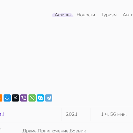
Афиша
Новости
Туризм
Авт
ай
2021
1 ч. 56 мин.
Р
Драма,Приключение,Боевик