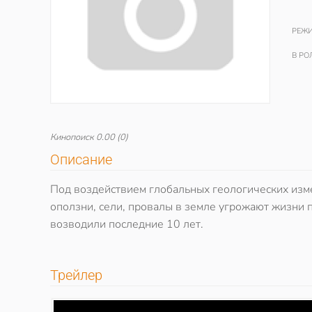
РЕЖИ
В РО
Кинопоиск
0.00
(0)
Описание
Под воздействием глобальных геологических изме
оползни, сели, провалы в земле угрожают жизни п
возводили последние 10 лет.
Трейлер