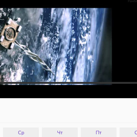
Ср
Чт
Пт