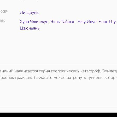
ССЕР
Ли Цзунь
ЛЯХ
Хуан Чжичжун
,
Чэнь Тайшэн
,
Чжу Илун
,
Чэнь Шу
Цзюньянь
нений надвигается серия геологических катастроф. Землет
ростых граждан. Также это может затронуть туннель, котор