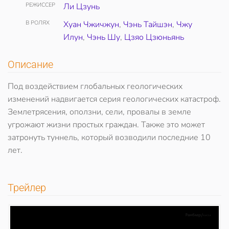
РЕЖИССЕР
Ли Цзунь
В РОЛЯХ
Хуан Чжичжун
,
Чэнь Тайшэн
,
Чжу
Илун
,
Чэнь Шу
,
Цзяо Цзюньянь
Описание
Под воздействием глобальных геологических
изменений надвигается серия геологических катастроф.
Землетрясения, оползни, сели, провалы в земле
угрожают жизни простых граждан. Также это может
затронуть туннель, который возводили последние 10
лет.
Трейлер