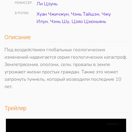
РЕЖИССЕР
Ли Цзунь
В РОЛЯХ
Хуан Чжичжун
,
Чэнь Тайшэн
,
Чжу
Илун
,
Чэнь Шу
,
Цзяо Цзюньянь
Описание
Под воздействием глобальных геологических
изменений надвигается серия геологических катастроф.
Землетрясения, оползни, сели, провалы в земле
угрожают жизни простых граждан. Также это может
затронуть туннель, который возводили последние 10
лет.
Трейлер