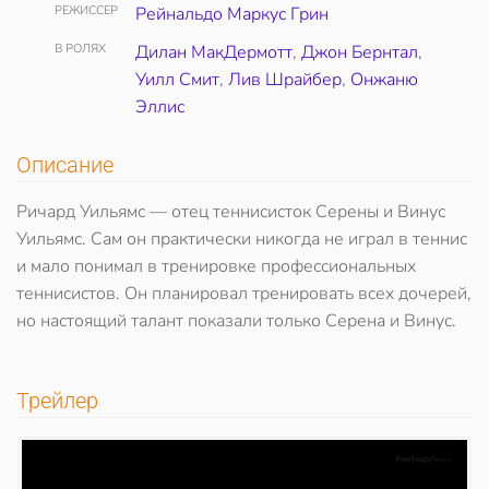
РЕЖИССЕР
Рейнальдо Маркус Грин
В РОЛЯХ
Дилан МакДермотт
,
Джон Бернтал
,
Уилл Смит
,
Лив Шрайбер
,
Онжаню
Эллис
Описание
Ричард Уильямс — отец теннисисток Серены и Винус
Уильямс. Сам он практически никогда не играл в теннис
и мало понимал в тренировке профессиональных
теннисистов. Он планировал тренировать всех дочерей,
но настоящий талант показали только Серена и Винус.
Трейлер