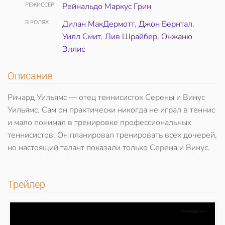
РЕЖИССЕР
Рейнальдо Маркус Грин
В РОЛЯХ
Дилан МакДермотт
,
Джон Бернтал
,
Уилл Смит
,
Лив Шрайбер
,
Онжаню
Эллис
Описание
Ричард Уильямс — отец теннисисток Серены и Винус
Уильямс. Сам он практически никогда не играл в теннис
и мало понимал в тренировке профессиональных
теннисистов. Он планировал тренировать всех дочерей,
но настоящий талант показали только Серена и Винус.
Трейлер