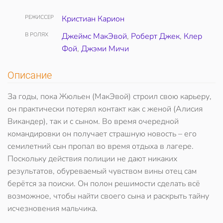
РЕЖИССЕР
Кристиан Карион
В РОЛЯХ
Джеймс МакЭвой
,
Роберт Джек
,
Клер
Фой
,
Джэми Мичи
Описание
За годы, пока Жюльен (МакЭвой) строил свою карьеру,
он практически потерял контакт как с женой (Алисия
Викандер), так и с сыном. Во время очередной
командировки он получает страшную новость – его
семилетний сын пропал во время отдыха в лагере.
Поскольку действия полиции не дают никаких
результатов, обуреваемый чувством вины отец сам
берётся за поиски. Он полон решимости сделать всё
возможное, чтобы найти своего сына и раскрыть тайну
исчезновения мальчика.