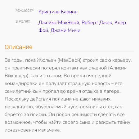
РЕЖИССЕР
Кристиан Карион
В РОЛЯХ
Джеймс МакЭвой
,
Роберт Джек
,
Клер
Фой
,
Джэми Мичи
Описание
За годы, пока Жюльен (МакЭвой) строил свою карьеру,
он практически потерял контакт как с женой (Алисия
Викандер), так и с сыном. Во время очередной
командировки он получает страшную новость – его
семилетний сын пропал во время отдыха в лагере.
Поскольку действия полиции не дают никаких
результатов, обуреваемый чувством вины отец сам
берётся за поиски. Он полон решимости сделать всё
возможное, чтобы найти своего сына и раскрыть тайну
исчезновения мальчика.