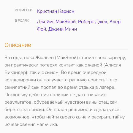
РЕЖИССЕР
Кристиан Карион
В РОЛЯХ
Джеймс МакЭвой
,
Роберт Джек
,
Клер
Фой
,
Джэми Мичи
Описание
За годы, пока Жюльен (МакЭвой) строил свою карьеру,
он практически потерял контакт как с женой (Алисия
Викандер), так и с сыном. Во время очередной
командировки он получает страшную новость – его
семилетний сын пропал во время отдыха в лагере.
Поскольку действия полиции не дают никаких
результатов, обуреваемый чувством вины отец сам
берётся за поиски. Он полон решимости сделать всё
возможное, чтобы найти своего сына и раскрыть тайну
исчезновения мальчика.