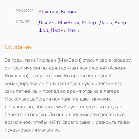
РЕЖИССЕР
Кристиан Карион
В РОЛЯХ
Джеймс МакЭвой
,
Роберт Джек
,
Клер
Фой
,
Джэми Мичи
Описание
За годы, пока Жюльен (МакЭвой) строил свою карьеру,
он практически потерял контакт как с женой (Алисия
Викандер), так и с сыном. Во время очередной
командировки он получает страшную новость – его
семилетний сын пропал во время отдыха в лагере.
Поскольку действия полиции не дают никаких
результатов, обуреваемый чувством вины отец сам
берётся за поиски. Он полон решимости сделать всё
возможное, чтобы найти своего сына и раскрыть тайну
исчезновения мальчика.