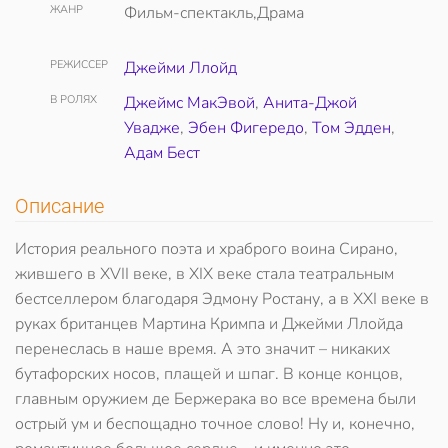
ЖАНР
Фильм-спектакль,Драма
РЕЖИССЕР
Джейми Ллойд
В РОЛЯХ
Джеймс МакЭвой
,
Анита-Джой
Увадже
,
Эбен Фигередо
,
Том Эдден
,
Адам Бест
Описание
История реального поэта и храброго воина Сирано,
жившего в XVII веке, в XIX веке стала театральным
бестселлером благодаря Эдмону Ростану, а в XXI веке в
руках британцев Мартина Кримпа и Джейми Ллойда
перенеслась в наше время. А это значит – никаких
бутафорских носов, плащей и шпаг. В конце концов,
главным оружием де Бержерака во все времена были
острый ум и беспощадно точное слово! Ну и, конечно,