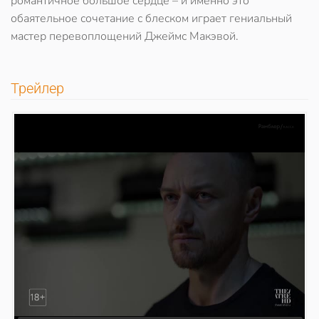
романтичное большое сердце – и именно это
обаятельное сочетание с блеском играет гениальный
мастер перевоплощений Джеймс Макэвой.
Трейлер