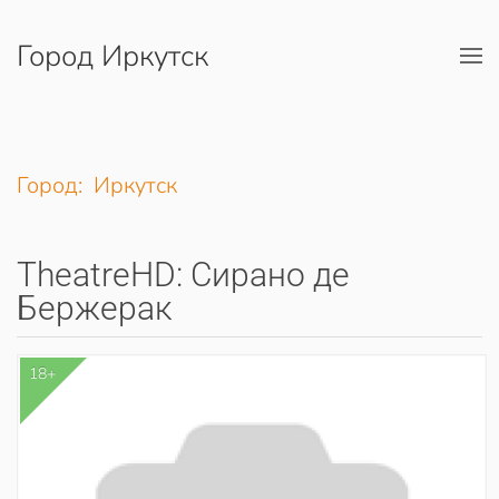
Город Иркутск
Перейти к содержимому
Город: Иркутск
TheatreHD: Сирано де
Бержерак
18+