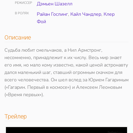
РЕЖИССЕР
Дэмьен Шазелл
В РОЛЯХ
Райан Гослинг
,
Кайл Чандлер
,
Клер
Фой
Описание
Судьба любит смельчаков, а Нил Армстронг,
несомненно, принадлежит к их числу. Весь мир знает
его имя, но мало кому известно, какой ценой астронавту
дался маленький шаг, ставший огромным скачком для
всего человечества. Он шел вслед за Юрием Гагариным
(«Гагарин. Первый в космосе») и Алексеем Леоновым
(«Время первых»).
Трейлер