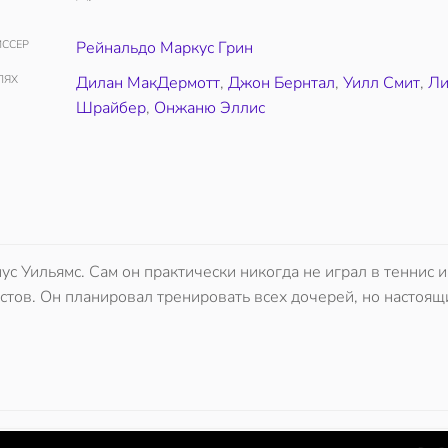
ССЕР
Рейнальдо Маркус Грин
ЛЯХ
Дилан МакДермотт
,
Джон Бернтал
,
Уилл Смит
,
Л
Шрайбер
,
Онжаню Эллис
с Уильямс. Сам он практически никогда не играл в теннис и
тов. Он планировал тренировать всех дочерей, но настоящ