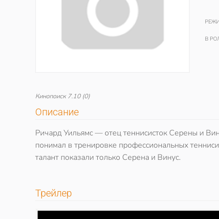
РЕЖИ
В РО
Кинопоиск
7.10
(0)
Описание
Ричард Уильямс — отец теннисисток Серены и Вину
понимал в тренировке профессиональных теннисис
талант показали только Серена и Винус.
Трейлер