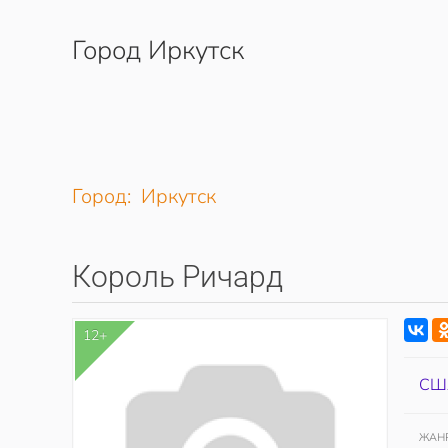
Город Иркутск
Перейти к содержимому
Город: Иркутск
Король Ричард
12+
СШ
ЖАН