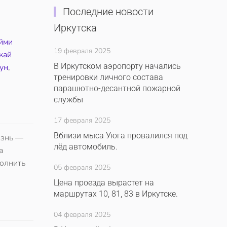
Последние новости
Иркутска
йми
19 февраля 2025
кай
В Иркутском аэропорту начались
ун
,
тренировки личного состава
парашютно-десантной пожарной
службы
17 февраля 2025
Вблизи мыса Уюга провалился под
изнь —
лёд автомобиль.
а
полнить
05 февраля 2025
Цена проезда вырастет на
маршрутах 10, 81, 83 в Иркутске.
04 февраля 2025