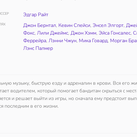
ССЕР
Эдгар Райт
ЛЯХ
Джон Бернтал
,
Кевин Спейси
,
Энсел Элгорт
,
Дже
Фокс
,
Лили Джеймс
,
Джон Хэмм
,
Эйса Гонсалес
,
С
Феррейра
,
Лэнни Чжун
,
Мика Говард
,
Морган Бра
Лэнс Палмер
ную музыку, быструю езду и адреналин в крови. Вся его ж
тает водителем, который помогает бандитам скрыться с мест
тся и решает выйти из игры, но сначала ему предстоит вы
я последним в его жизни.