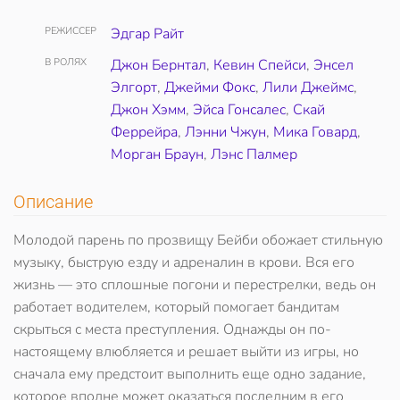
РЕЖИССЕР
Эдгар Райт
В РОЛЯХ
Джон Бернтал
,
Кевин Спейси
,
Энсел
Элгорт
,
Джейми Фокс
,
Лили Джеймс
,
Джон Хэмм
,
Эйса Гонсалес
,
Скай
Феррейра
,
Лэнни Чжун
,
Мика Говард
,
Морган Браун
,
Лэнс Палмер
Описание
Молодой парень по прозвищу Бейби обожает стильную
музыку, быструю езду и адреналин в крови. Вся его
жизнь — это сплошные погони и перестрелки, ведь он
работает водителем, который помогает бандитам
скрыться с места преступления. Однажды он по-
настоящему влюбляется и решает выйти из игры, но
сначала ему предстоит выполнить еще одно задание,
которое вполне может оказаться последним в его