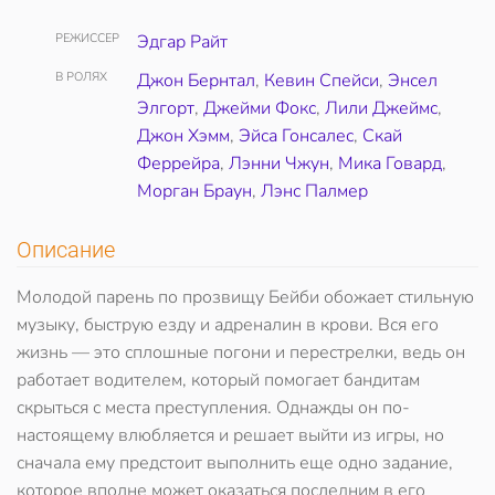
РЕЖИССЕР
Эдгар Райт
В РОЛЯХ
Джон Бернтал
,
Кевин Спейси
,
Энсел
Элгорт
,
Джейми Фокс
,
Лили Джеймс
,
Джон Хэмм
,
Эйса Гонсалес
,
Скай
Феррейра
,
Лэнни Чжун
,
Мика Говард
,
Морган Браун
,
Лэнс Палмер
Описание
Молодой парень по прозвищу Бейби обожает стильную
музыку, быструю езду и адреналин в крови. Вся его
жизнь — это сплошные погони и перестрелки, ведь он
работает водителем, который помогает бандитам
скрыться с места преступления. Однажды он по-
настоящему влюбляется и решает выйти из игры, но
сначала ему предстоит выполнить еще одно задание,
которое вполне может оказаться последним в его