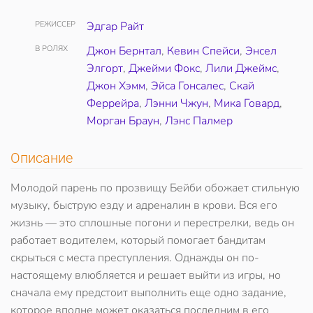
РЕЖИССЕР
Эдгар Райт
В РОЛЯХ
Джон Бернтал
,
Кевин Спейси
,
Энсел
Элгорт
,
Джейми Фокс
,
Лили Джеймс
,
Джон Хэмм
,
Эйса Гонсалес
,
Скай
Феррейра
,
Лэнни Чжун
,
Мика Говард
,
Морган Браун
,
Лэнс Палмер
Описание
Молодой парень по прозвищу Бейби обожает стильную
музыку, быструю езду и адреналин в крови. Вся его
жизнь — это сплошные погони и перестрелки, ведь он
работает водителем, который помогает бандитам
скрыться с места преступления. Однажды он по-
настоящему влюбляется и решает выйти из игры, но
сначала ему предстоит выполнить еще одно задание,
которое вполне может оказаться последним в его