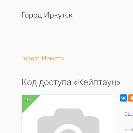
Город Иркутск
Перейти к содержимому
Город: Иркутск
Код доступа «Кейптаун»
16+
СШ
ЖАН