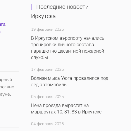
Последние новости
Иркутска
ига
,
19 февраля 2025
а
В Иркутском аэропорту начались
тренировки личного состава
парашютно-десантной пожарной
службы
17 февраля 2025
Вблизи мыса Уюга провалился под
дарный
лёд автомобиль.
ло: «не
ауне,
05 февраля 2025
Цена проезда вырастет на
маршрутах 10, 81, 83 в Иркутске.
04 февраля 2025