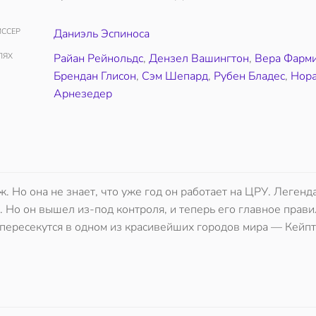
ССЕР
Даниэль Эспиноса
ЛЯХ
Райан Рейнольдс
,
Дензел Вашингтон
,
Вера Фарм
Брендан Глисон
,
Сэм Шепард
,
Рубен Бладес
,
Нор
Арнезедер
ж. Но она не знает, что уже год он работает на ЦРУ. Леген
 Но он вышел из-под контроля, и теперь его главное прави
 пересекутся в одном из красивейших городов мира — Кейпт