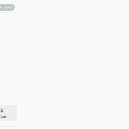
Вперед
Ср
Чт
Пт
Сб
 Авг
13 Авг
14 Авг
15 Авг