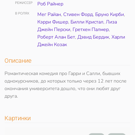
РЕЖИССЕР
Роб Райнер
В РОЛЯХ
Мег Райан
,
Стивен Форд
,
Бруно Кирби
,
Кэрри Фишер
,
Билли Кристал
,
Лиза
Джейн Перски
,
Гретхен Палмер
,
Роберт Алан Бет
,
Дэвид Бердик
,
Харли
Джейн Козак
Описание
Романтическая комедия про Гарри и Салли, бывших
однокурсников, до которых только через 12 лет после
окончания университета дошло, что они любят друг
друга.
Картинки