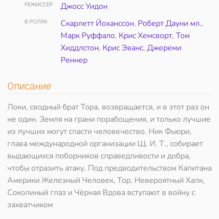
РЕЖИССЕР
Джосс Уидон
В РОЛЯХ
Скарлетт Йоханссон
,
Роберт Дауни мл.
,
Марк Руффало
,
Крис Хемсворт
,
Том
Хиддлстон
,
Крис Эванс
,
Джереми
Реннер
Описание
Локи, сводный брат Тора, возвращается, и в этот раз он
не один. Земля на грани порабощения, и только лучшие
из лучших могут спасти человечество. Ник Фьюри,
глава международной организации Щ. И. Т., собирает
выдающихся поборников справедливости и добра,
чтобы отразить атаку. Под предводительством Капитана
Америки Железный Человек, Тор, Невероятный Халк,
Соколиный глаз и Чёрная Вдова вступают в войну с
захватчиком