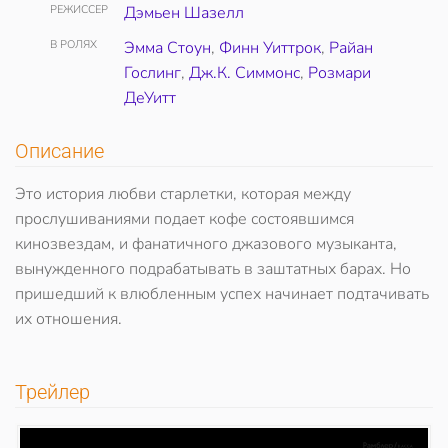
РЕЖИССЕР
Дэмьен Шазелл
В РОЛЯХ
Эмма Стоун
,
Финн Уиттрок
,
Райан
Гослинг
,
Дж.К. Симмонс
,
Розмари
ДеУитт
Описание
Это история любви старлетки, которая между
прослушиваниями подает кофе состоявшимся
кинозвездам, и фанатичного джазового музыканта,
вынужденного подрабатывать в заштатных барах. Но
пришедший к влюбленным успех начинает подтачивать
их отношения.
Трейлер