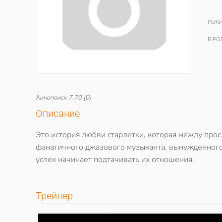
РЕЖИ
В РО
Кинопоиск
7.70
(0)
Описание
Это история любви старлетки, которая между про
фанатичного джазового музыканта, вынужденног
успех начинает подтачивать их отношения.
Трейлер