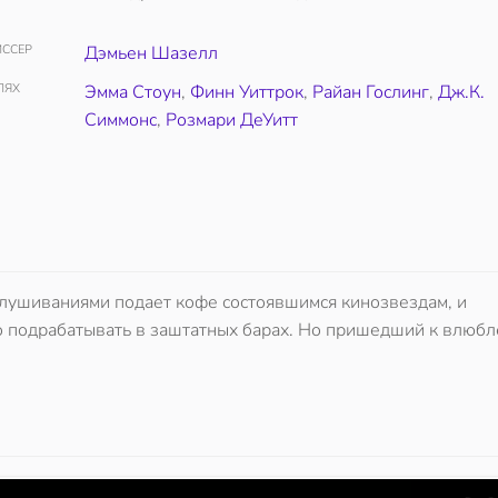
ССЕР
Дэмьен Шазелл
ЛЯХ
Эмма Стоун
,
Финн Уиттрок
,
Райан Гослинг
,
Дж.К.
Симмонс
,
Розмари ДеУитт
слушиваниями подает кофе состоявшимся кинозвездам, и
о подрабатывать в заштатных барах. Но пришедший к влюб