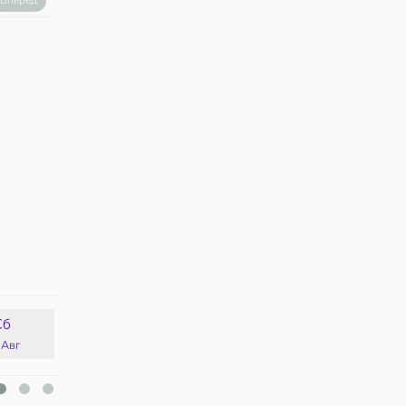
Вперед
Сб
Вс
Пн
Вт
 Авг
16 Авг
17 Авг
18 Авг