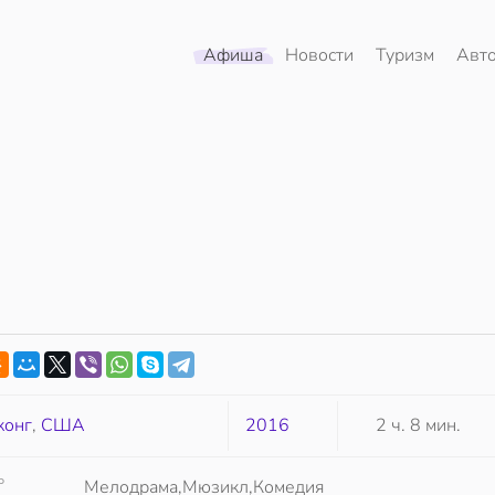
Афиша
Новости
Туризм
Авт
конг
,
США
2016
2 ч. 8 мин.
Р
Мелодрама,Мюзикл,Комедия