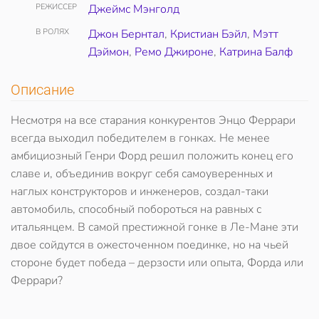
РЕЖИССЕР
Джеймс Мэнголд
В РОЛЯХ
Джон Бернтал
,
Кристиан Бэйл
,
Мэтт
Дэймон
,
Ремо Джироне
,
Катрина Балф
Описание
Несмотря на все старания конкурентов Энцо Феррари
всегда выходил победителем в гонках. Не менее
амбициозный Генри Форд решил положить конец его
славе и, объединив вокруг себя самоуверенных и
наглых конструкторов и инженеров, создал-таки
автомобиль, способный побороться на равных с
итальянцем. В самой престижной гонке в Ле-Мане эти
двое сойдутся в ожесточенном поединке, но на чьей
стороне будет победа – дерзости или опыта, Форда или
Феррари?