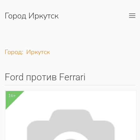
Город Иркутск
Перейти к содержимому
Город: Иркутск
Ford против Ferrari
16+