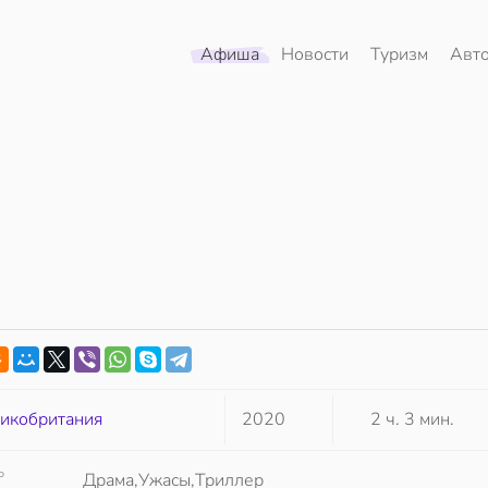
Афиша
Новости
Туризм
Авт
икобритания
2020
2 ч. 3 мин.
Р
Драма,Ужасы,Триллер