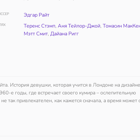
ССЕР
Эдгар Райт
ЛЯХ
Теренс Стэмп
,
Аня Тейлор-Джой
,
Томасин МакКе
Мэтт Смит
,
Дайана Ригг
йта. История девушки, которая учится в Лондоне на дизайн
60-е годы, где встречает своего кумира – ослепительную
е так привлекателен, как кажется сначала, а время может с