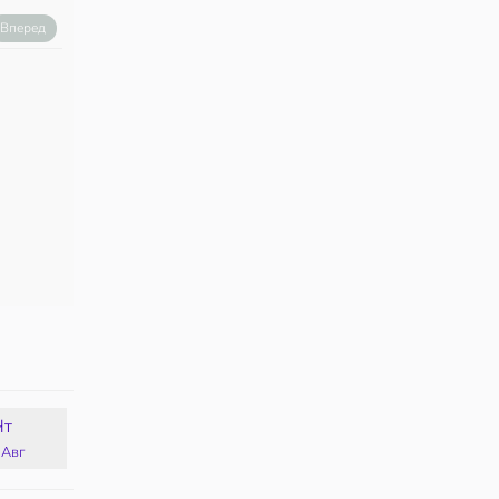
Вперед
Чт
Пт
Сб
Вс
 Авг
14 Авг
15 Авг
16 Авг