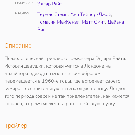
РЕЖИССЕР
Эдгар Райт
В РОЛЯХ
Теренс Стэмп
,
Аня Тейлор-Джой
,
Томасин МакКензи
,
Мэтт Смит
,
Дайана
Ригг
Описание
Психологический триллер от режиссера Эдгара Райта.
История девушки, которая учится в Лондоне на
дизайнера одежды и мистическим образом
перемещается в 1960-е годы, где встречает своего
кумира – ослепительную начинающую певицу. Лондон
того периода совсем не так привлекателен, как кажется
сначала, а время может сыграть с ней злую шутку…
Трейлер