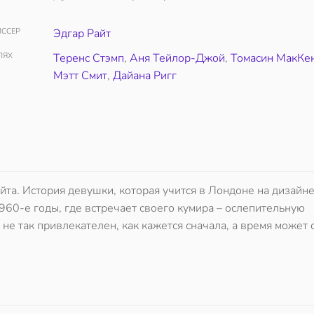
ССЕР
Эдгар Райт
ЛЯХ
Теренс Стэмп
,
Аня Тейлор-Джой
,
Томасин МакКе
Мэтт Смит
,
Дайана Ригг
йта. История девушки, которая учится в Лондоне на дизайн
60-е годы, где встречает своего кумира – ослепительную
е так привлекателен, как кажется сначала, а время может с