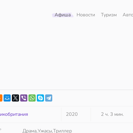
Афиша
Новости
Туризм
Авт
икобритания
2020
2 ч. 3 мин.
Р
Драма,Ужасы,Триллер