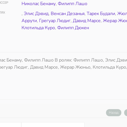
ССЕР
Николас Бенаму
,
Филипп Лашо
ЛЯХ
,
Элис Дэвид
,
Венсан Дезанья
,
Тарек Будали
,
Жюл
Аррути
,
Грегуар Людиг
,
Давид Марсе
,
Жерар Жю
Клотильда Куро
,
Филипп Дюкен
лас Бенаму, Филипп Лашо В ролях: Филипп Лашо, Элис Дэви
Грегуар Людиг, Давид Марсе, Жерар Жюньо, Клотильда Куро
Назад