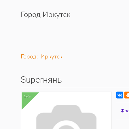
Город Иркутск
Перейти к содержимому
Город: Иркутск
Superнянь
16+
Фра