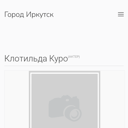
Город Иркутск
Перейти к содержимому
Клотильда Куро
(АКТЕР)