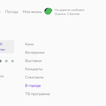
На дорогах свободно
о
Погода
Моя жизнь
Оценка: 1 баллов
Пт
Кино
Сб
Вс
Пн
 Авг
15 Авг
16 Авг
17 Авг
Вечеринки
Выставки
Концерты
ск
Спектакли
В городе
ТВ программа