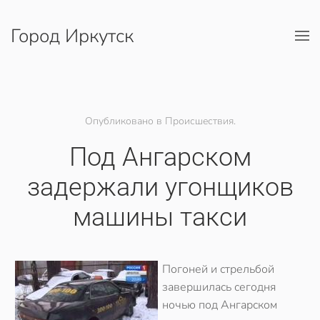
Город Иркутск
Перейти к содержимому
Опубликовано в Происшествия.
Под Ангарском
задержали угонщиков
машины такси
Погоней и стрельбой
завершилась сегодня
ночью под Ангарском