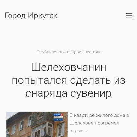
Город Иркутск
Перейти к содержимому
Опубликовано в Происшествия.
Шелеховчанин
попытался сделать из
снаряда сувенир
В квартире жилого дома в
Шелехове прогремел
взрыв...