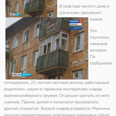
В квартире жилого дома в
Шелехове прогремел
взрыв.
Это
случилось
накануне
вечером.
По
сообщению
полицейских, 22-летний местный житель, работающий
водителем, нашел в гаражном кооперативе снаряд
крупнокалиберного оружия. Он решил сделать из него
сувенир. Принес домой и попытался просверлить
дрелью отверстие. Боевой снаряд взорвался. Мужчина
получил множественные осколочные ранения и сейчас