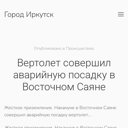
Город Иркутск
Перейти к содержимому
Опубликовано в Происшествия.
Вертолет совершил
аварийную посадку в
Восточном Саяне
Жесткое приземление. Накануне в Восточном Саяне
совершил аварийную посадку вертолет...
Жесткое приземление. Накануне в Восточном Саяне